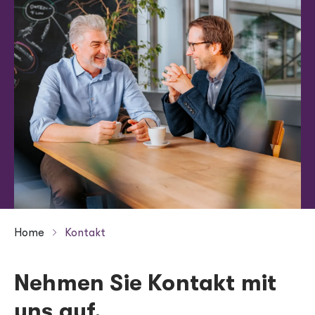
Header menu
Kontakt
Jobs
Breadcrumb
Home
Kontakt
Nehmen Sie Kontakt mit
uns auf.