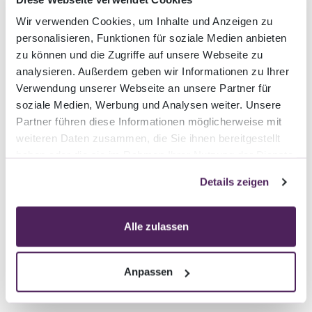
Wir verwenden Cookies, um Inhalte und Anzeigen zu
personalisieren, Funktionen für soziale Medien anbieten
Telefon
zu können und die Zugriffe auf unsere Webseite zu
analysieren. Außerdem geben wir Informationen zu Ihrer
+41 (0)41 419 33 66
Verwendung unserer Webseite an unsere Partner für
soziale Medien, Werbung und Analysen weiter. Unsere
E-Mail
Partner führen diese Informationen möglicherweise mit
weiteren Daten zusammen, die Sie ihnen bereitgestellt
info@arcmedia.ch
haben oder die sie im Rahmen Ihrer Nutzung der Dienste
gesammelt haben.
Details zeigen
Alle zulassen
Schlieren
Anpassen