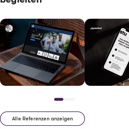
Image
Image
Image
Image
Alle Referenzen anzeigen