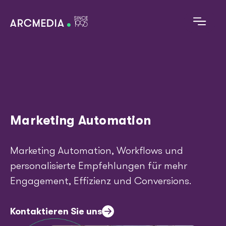
Skip to main content
D
E
Main navigation
Digitales Angebot
Marketing Automation
Technologien
Marketing Automation, Workflows und
Referenzen
personalisierte Empfehlungen für mehr
Engagement, Effizienz und Conversions.
Alles zu Arcmedia
Kontaktieren Sie uns
Blog
Image