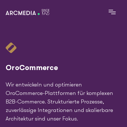
Skip to main content
D
E
Image
Main navigation
Digitales Angebot
OroCommerce
Technologien
Wir entwickeln und optimieren
Referenzen
OroCommerce-Plattformen für komplexen
B2B-Commerce. Strukturierte Prozesse,
Alles zu Arcmedia
zuverlässige Integrationen und skalierbare
Blog
Architektur sind unser Fokus.