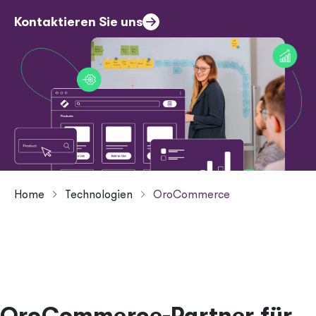
Header menu
Kontaktieren Sie uns
Image
Kontakt
Jobs
Breadcrumb
Home
Technologien
OroCommerce
OroCommerce-Partner für