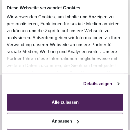
Lösungen mit sauberer Systemarchitektur,
Diese Webseite verwendet Cookies
zuverlässigen ERP- und PIM-Integrationen und
stabilen Grundlagen zu schaffen, die langfristiges
Wir verwenden Cookies, um Inhalte und Anzeigen zu
personalisieren, Funktionen für soziale Medien anbieten
Geschäftswachstum unterstützen.
zu können und die Zugriffe auf unsere Webseite zu
Kontaktieren Sie uns
analysieren. Außerdem geben wir Informationen zu Ihrer
Verwendung unserer Webseite an unsere Partner für
soziale Medien, Werbung und Analysen weiter. Unsere
Partner führen diese Informationen möglicherweise mit
weiteren Daten zusammen, die Sie ihnen bereitgestellt
haben oder die sie im Rahmen Ihrer Nutzung der Dienste
gesammelt haben.
Details zeigen
Was OroCommerce
Alle zulassen
ermöglicht
Anpassen