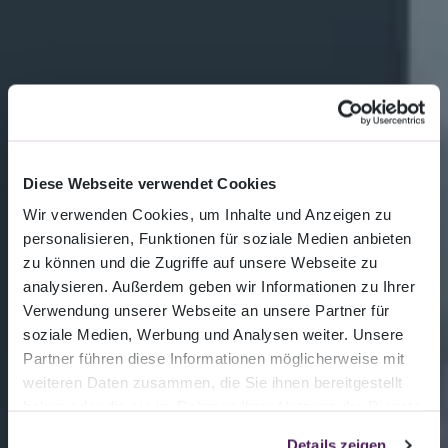
Projekte
Erfolgreiche digitale
Diese Webseite verwendet Cookies
Transformation von
Wir verwenden Cookies, um Inhalte und Anzeigen zu
personalisieren, Funktionen für soziale Medien anbieten
Ferrovia Monte
zu können und die Zugriffe auf unsere Webseite zu
analysieren. Außerdem geben wir Informationen zu Ihrer
Generoso
Verwendung unserer Webseite an unsere Partner für
soziale Medien, Werbung und Analysen weiter. Unsere
Partner führen diese Informationen möglicherweise mit
weiteren Daten zusammen, die Sie ihnen bereitgestellt
haben oder die sie im Rahmen Ihrer Nutzung der Dienste
Die neue Webseite, die laufend
gesammelt haben.
Details zeigen