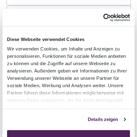
03.01.2025
Why omnichannel is the key to the future of
e-commerce
Diese Webseite verwendet Cookies
Wir verwenden Cookies, um Inhalte und Anzeigen zu
personalisieren, Funktionen für soziale Medien anbieten
zu können und die Zugriffe auf unsere Webseite zu
16.12.2024
analysieren. Außerdem geben wir Informationen zu Ihrer
Machine learning in e-commerce: how
Verwendung unserer Webseite an unsere Partner für
intelligent algorithms are revolutionising
soziale Medien, Werbung und Analysen weiter. Unsere
the shopping experience
Partner führen diese Informationen möglicherweise mit
weiteren Daten zusammen, die Sie ihnen bereitgestellt
haben oder die sie im Rahmen Ihrer Nutzung der Dienste
gesammelt haben.
26.08.2024
Details zeigen
20 Ways to increase sales with targeted
email automations