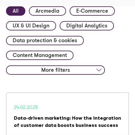
Header menu (EN)
All
Arcmedia
E-Commerce
UX & UI Design
Digital Analytics
Contact
Jobs
Data protection & cookies
Content Management
More filters
al Intelligence
ng Automation
24.02.2025
Data-driven marketing: How the integration
of customer data boosts business success