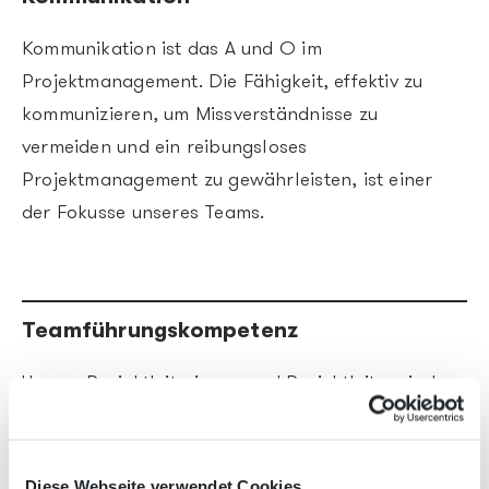
Kommunikation ist das A und O im
Projektmanagement. Die Fähigkeit, effektiv zu
kommunizieren, um Missverständnisse zu
vermeiden und ein reibungsloses
Projektmanagement zu gewährleisten, ist einer
der Fokusse unseres Teams.
Teamführungskompetenz
Unsere Projektleiterinnen und Projektleiter sind
bestens geeignet, ein Team zu motivieren, zu
coachen und zu führen, um gemeinsam das
definierte Projektziel zu erreichen.
Diese Webseite verwendet Cookies