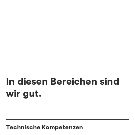
während der Entwicklung auf eine hohe
Qualität geachtet, um spätere Korrekturen
zu vermeiden.
In diesen Bereichen sind
wir gut.
Technische Kompetenzen