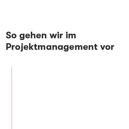
So gehen wir im
Projektmanagement vor
Analyse und Dokumentation der
Kundenanforderungen
Zunächst werden die Anforderungen der
Kundin oder des Kunden analysiert und
dokumentiert, um eine solide Basis für die
Umsetzung zu schaffen. Eine genaue
Erfassung der Kundenwünsche ist