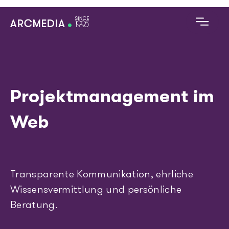
Skip to main content
D
E
Projektmanagement im
Main navigation
Digitales Angebot
Web
Technologien
Referenzen
Transparente Kommunikation, ehrliche
Alles zu Arcmedia
Wissensvermittlung und persönliche
Beratung.
Blog