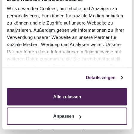
Wir verwenden Cookies, um Inhalte und Anzeigen zu
personalisieren, Funktionen für soziale Medien anbieten
zu können und die Zugriffe auf unsere Webseite zu
Agilität, um flexibel zu bleiben
analysieren. Außerdem geben wir Informationen zu Ihrer
Verwendung unserer Webseite an unsere Partner für
soziale Medien, Werbung und Analysen weiter. Unsere
Um uns schnell an Veränderungen anzupassen und
Partner führen diese Informationen möglicherweise mit
flexibel zu bleiben, sind wir agil. Unsere Methoden
weiteren Daten zusammen, die Sie ihnen bereitgestellt
im Projektmanagement sind so gewählt, dass Sie
haben oder die sie im Rahmen Ihrer Nutzung der Dienste
im gesamten Projekt von der grösstmöglichen
gesammelt haben.
Details zeigen
Flexibilität profitieren.
Alle zulassen
Risikomanagement
Anpassen
Dank der langjährigen Erfahrung, welche