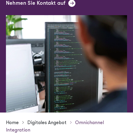
Nehmen Sie Kontakt auf
Header menu
Kontakt
Jobs
Breadcrumb
Home
Digitales Angebot
Omnichannel
Integration