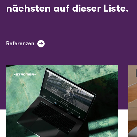
nächsten auf dieser Liste.
Referenzen
Image
Ima
Image