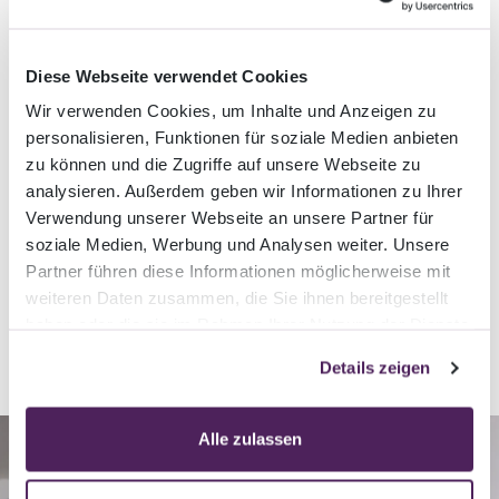
Fehler Handling
Beim Datenexport und -import zwischen den
Diese Webseite verwendet Cookies
Systemen können immer mal wieder Fehler
Wir verwenden Cookies, um Inhalte und Anzeigen zu
auftreten. Dank Arcmedia ESL kommt es beim
personalisieren, Funktionen für soziale Medien anbieten
zu können und die Zugriffe auf unsere Webseite zu
Auftreten einer fehlerhaften Entität zu keinem
analysieren. Außerdem geben wir Informationen zu Ihrer
Abbruch des Im- oder Exports. Anstelle dessen
Verwendung unserer Webseite an unsere Partner für
wird die fehlerhafte Entität übersprungen und am
soziale Medien, Werbung und Analysen weiter. Unsere
Schluss ausgewiesen.
Partner führen diese Informationen möglicherweise mit
weiteren Daten zusammen, die Sie ihnen bereitgestellt
haben oder die sie im Rahmen Ihrer Nutzung der Dienste
gesammelt haben.
Details zeigen
Alle zulassen