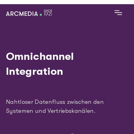
Skip to main content
D
E
Omnichannel
Main navigation
Digitales Angebot
Integration
Technologien
Referenzen
Nahtloser Datenfluss zwischen den
Alles zu Arcmedia
Systemen und Vertriebskanälen.
Blog