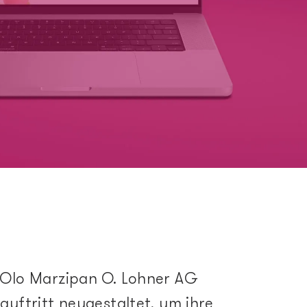
s
ssmanagement
ion
Olo Marzipan O. Lohner AG
uftritt neugestaltet, um ihre