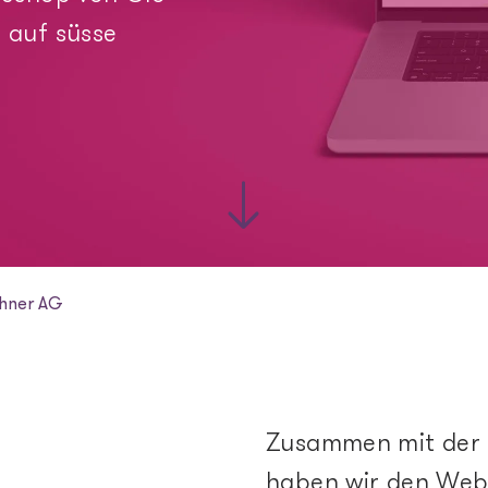
Integration Service
 auf süsse
KI, Daten & Proze
Analytics & BI
Digital Marketing
Marketing Automat
ohner AG
Zusammen mit der 
haben wir den Weba