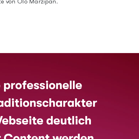
e von Olo Marzipan.
 professionelle
aditionscharakter
ebseite deutlich
r Content werden