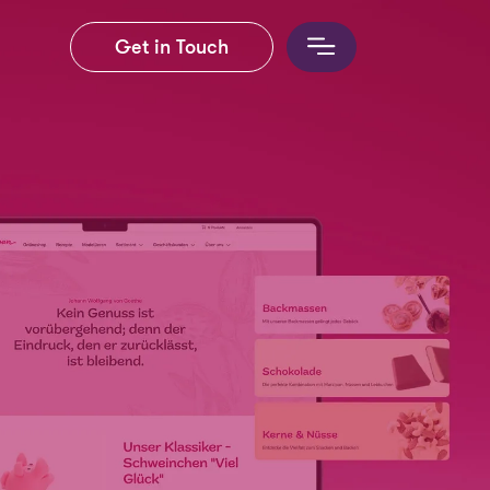
Get in Touch
erce
sign
ons-Management