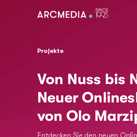
Skip to main content
D
E
Projekte
Von Nuss bis 
Main navigation
Digitales Angebot
Neuer Online
Technologien
von Olo Marz
Referenzen
Entdecken Sie den neuen Onli