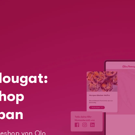
Nougat:
Webseiten & Comm
shop
User Experience De
ipan
Produkt-Informati
neshop von Olo