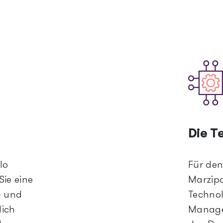
Icon
Image
Die T
lo
Für den
ie eine
Marzipa
- und
Technol
ich
Manage