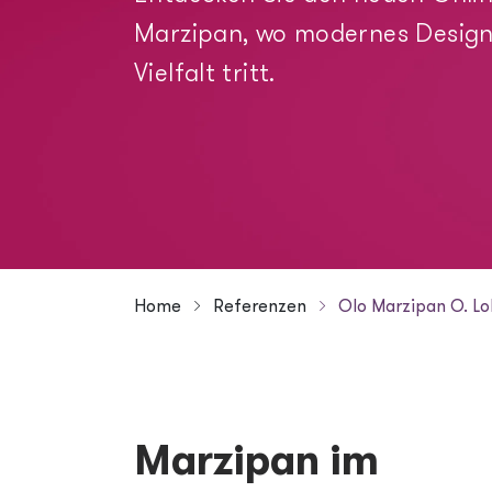
Alles zu Arcmedia
Marzipan, wo modernes Design
Vielfalt tritt.
Blog
Header menu
Kontakt
Jobs
Home
Referenzen
Olo Marzipan O. L
Breadcrumb
Marzipan im