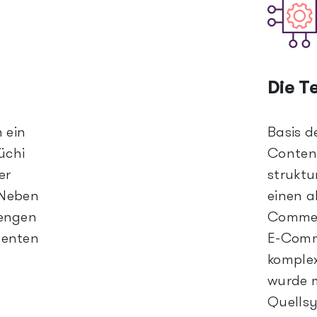
Die T
 ein
Basis d
üchi
Conten
er
struktu
 Neben
einen al
mengen
Commerc
menten
E-Comme
komple
wurde m
Quellsy