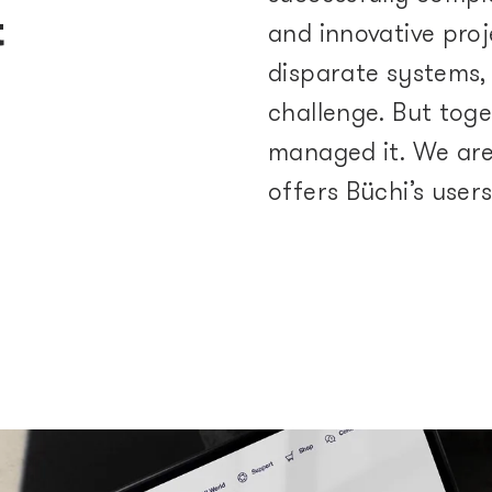
t
and innovative proj
disparate systems,
challenge. But tog
managed it. We are
offers Büchi’s user