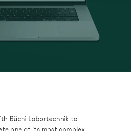
s
 Management
ion
th Büchi Labortechnik to
ete one of its most complex