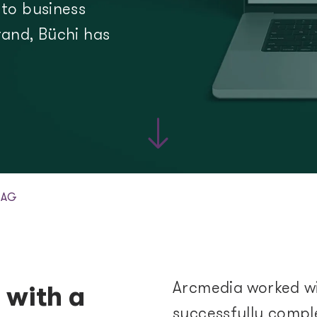
to business
Integration Service
and, Büchi has
AI, Data & Process
Analytics & BI
Digital Marketing
Marketing Automat
 AG
Arcmedia worked wi
 with a
successfully compl