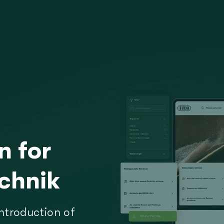
n for
Websites & Comme
chnik
User Experience De
Product informati
introduction of