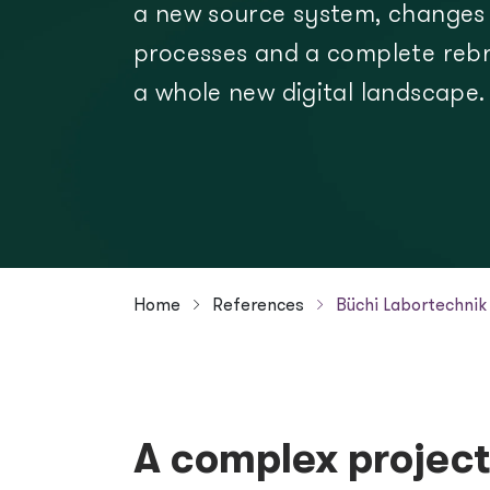
a new source system, changes 
All about Arcmedia
processes and a complete rebr
Blog
a whole new digital landscape.
Header menu (EN)
Contact
Jobs
Home
References
Büchi Labortechnik
Breadcrumb
A complex project