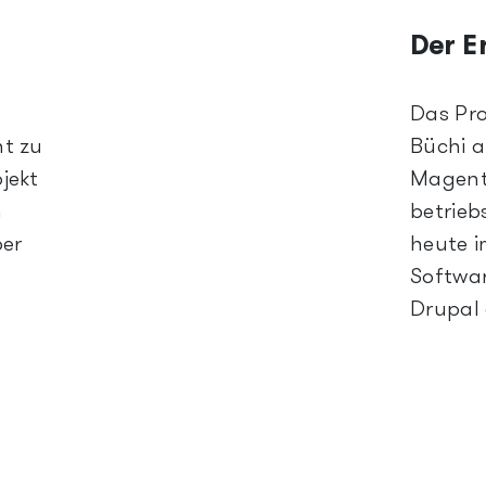
Der E
Das Pro
t zu
Büchi a
jekt
Magento
n
betrieb
ber
heute i
Softwar
Drupal 