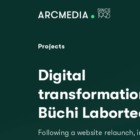
Skip to main content
Projects
D
E
Digital
Main navigation
Digital services
transformatio
Büchi Laborte
Technologies
References
Following a website relaunch, 