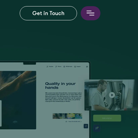
Get in Touch
rce
sign
on management