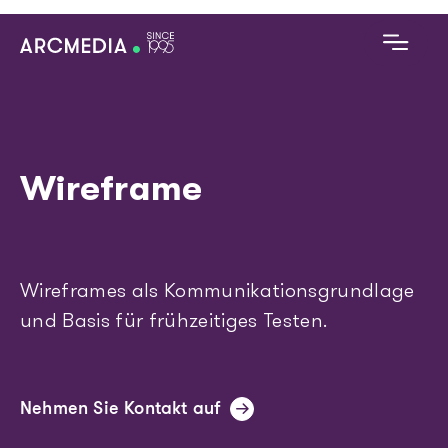
Skip to main content
D
E
Wireframe
Main navigation
Digitales Angebot
Technologien
Wireframes als Kommunikationsgrundlage
Referenzen
und Basis für frühzeitiges Testen.
Alles zu Arcmedia
Nehmen Sie Kontakt auf
Blog