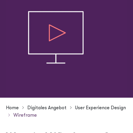
Header menu
Kontakt
Jobs
Breadcrumb
Home
Digitales Angebot
User Experience Design
Wireframe