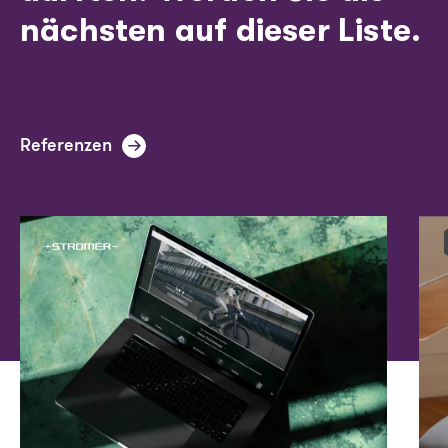
nächsten auf dieser Liste.
Referenzen
Image
Ima
Image